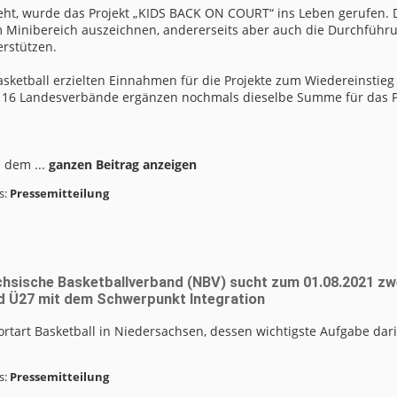
ieht, wurde das Projekt „KIDS BACK ON COURT“ ins Leben gerufen.
 im Minibereich auszeichnen, andererseits aber auch die Durchführ
rstützen.
asketball erzielten Einnahmen für die Projekte zum Wiedereinstieg
ie 16 Landesverbände ergänzen nochmals dieselbe Summe für das P
n dem ...
ganzen Beitrag anzeigen
s:
Pressemitteilung
sche Basketballverband (NBV) sucht zum 01.08.2021 zwe
nd Ü27 mit dem Schwerpunkt Integration
rtart Basketball in Niedersachsen, dessen wichtigste Aufgabe darin
s:
Pressemitteilung