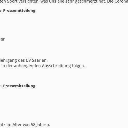
en Sport verzichten, was uns alle sehr geschmerzt hat. Die Coron
s:
Pressemitteilung
ar
lehrgang des BV Saar an.
n in der anhängenden Ausschreibung folgen.
s:
Pressemitteilung
tz im Alter von 58 Jahren.