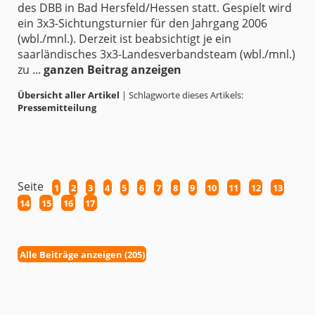
des DBB in Bad Hersfeld/Hessen statt. Gespielt wird
ein 3x3-Sichtungsturnier für den Jahrgang 2006
(wbl./mnl.). Derzeit ist beabsichtigt je ein
saarländisches 3x3-Landesverbandsteam (wbl./mnl.)
zu ...
ganzen Beitrag anzeigen
Übersicht aller Artikel
| Schlagworte dieses Artikels:
Pressemitteilung
Seite
1
2
3
4
5
6
7
8
9
10
11
12
13
14
15
16
17
Alle Beiträge anzeigen (205)