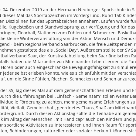
m 04. Dezember 2019 an der Hermann Neuberger Sportschule in Saa
 dieses Mal das Sportabzeichen im Vordergrund. Rund 150 Kinde
nen Disziplinen für das Sportabzeichen annähern. Laufen wurde fü
lle, Kugelstoßen und Standweitsprung zur Verfügung und für das 
pringen, Floorball, Stationen zum Fühlen und Schmecken, Basketb
 die kleine Winterveranstaltung von der Aktion Mensch und Demokr
ugend - beim Regionalverband Saarbrücken, die freie Zeitspenden
ehmen gestaltete das als „Social Day“. Außerdem stellte der SV S
ketballverband Saar, der Kunstradabteilung beim Saarländischen 
nfalls haben die Mitarbeiter von Miteinander Leben Lernen die Fu
Hören oder auch eingeschränkte Bewegungsfähigkeit zu simulieren
jeder selbst erleben konnte, wie es sich anfühlt mit den versch
auf, um die Sinne Fühlen, Riechen, Schmecken und Sehen anzureg
 der SSJ lag dieses Mal auf dem gemeinschaftlichen Erleben und Er
Durch die Erfahrungen bei „Einfach - Gemeinsam“ sollen weiter Ba
dividuelle Förderung zu achten, mehr gemeinsame Erfahrungen zu
tät, Vielfalt, Gemeinschaft, geordnetes Chaos, Spaß am Miteinand
Vordergrund. Durch diesen Aktionstag sollte die Teilhabe am gem
ik im Alltag der Menschen „mit Handicap“ auch den Kindern und Ju
für sportliche Aktivitäten zu interessieren und ihnen Raum für spo
ten, Behinderungen, kultureller oder sozialer Herkunft können sich