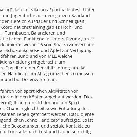
rbrücken ihr Nikolaus Sporthallenfest. Unter
r und Jugendliche aus dem ganzen Saarland
r den Bereich Ausdauer und Schnelligkeit
Koordinationstraining gab es Hoch- und
all, Turmbauen, Balancieren und
atie Leben. Funktionelle Unterstützung gab es
 reklamierte, wovon 16 vom Sparkassenverband
aar Schokonikoläuse und Äpfel zur Verfügung.
Radfahrer-Bund und von MLL, welche
nktionskleidung mitgebracht, um
. Das diente der Sensibilisierung um das
ieden Handicaps im Alltag umgehen zu müssen.
en und bot Dosenwerfen an.
fahren von sportlichen Aktivitäten von
rrieren in den Köpfen abgebaut werden. Dies
 ermöglichen um sich im und am Sport
er, Chancengleichheit sowie Entfaltung des
einsamen Leben gefördert werden. Dazu diente
gendlichen „ohne Handicap“ aufzeigte. Es ist
rtliche Begegnungen und soziale Kontakte zu
 bei uns alle nach Lust und Laune so richtig