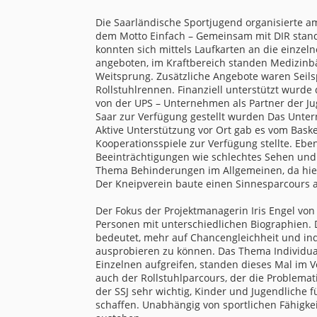
Die Saarländische Sportjugend organisierte a
dem Motto Einfach – Gemeinsam mit DIR stand
konnten sich mittels Laufkarten an die einzel
angeboten, im Kraftbereich standen Medizinbä
Weitsprung. Zusätzliche Angebote waren Seils
Rollstuhlrennen. Finanziell unterstützt wurde
von der UPS – Unternehmen als Partner der J
Saar zur Verfügung gestellt wurden Das Untern
Aktive Unterstützung vor Ort gab es vom Bas
Kooperationsspiele zur Verfügung stellte. Ebe
Beeinträchtigungen wie schlechtes Sehen und 
Thema Behinderungen im Allgemeinen, da hier 
Der Kneipverein baute einen Sinnesparcours 
Der Fokus der Projektmanagerin Iris Engel von
Personen mit unterschiedlichen Biographien. 
bedeutet, mehr auf Chancengleichheit und in
ausprobieren zu können. Das Thema Individuali
Einzelnen aufgreifen, standen dieses Mal im 
auch der Rollstuhlparcours, der die Problemat
der SSJ sehr wichtig, Kinder und Jugendliche 
schaffen. Unabhängig von sportlichen Fähigkei