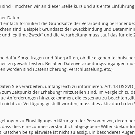
u sind - möchten wir an dieser Stelle kurz und als erste Einführung
ner Daten
 einfach formuliert die Grundsätze der Verarbeitung personenbez
hten sind. Beispiel: Grundsatz der Zweckbindung und Datenminim
ige und legitime Zweck“ und die Verarbeitung muss „auf das für d
ne dafür Sorge tragen und überprüfen, ob die eigenen technisc
rheit zu gewährleisten. Bei allen Datenverarbeitungsvorgängen m
en worden sind (Datensicherung, Verschlüsselung, etc.).
n Daten Sie verarbeiten, umfangreich zu informieren. Art. 13 DSGVO 
n zum Zeitpunkt der Erhebung“ mitzuteilen sind. Im Vergleich zu d
eue Anforderungen hinzugekommen, die es genau zu beachten gilt.
 nicht zur Verfügung gestellt wurden, muss dies aktiv durch den V
 Regelungen zu Einwilligungserklärungen der Personen vor, deren p
t, dass dies eine „unmissverständlich abgegebene Willensbekundun
s Kästchen beispielsweise ist nicht zulässig. Ein besonderes Auge