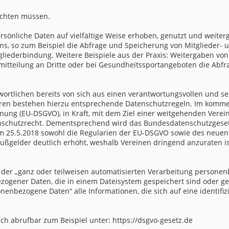
achten müssen.
rsönliche Daten auf vielfältige Weise erhoben, genutzt und weiterg
s, so zum Beispiel die Abfrage und Speicherung von Mitglieder- u
gliederbindung. Weitere Beispiele aus der Praxis: Weitergaben von 
itteilung an Dritte oder bei Gesundheitssportangeboten die Abfr
twortlichen bereits von sich aus einen verantwortungsvollen und 
Jahren bestehen hierzu entsprechende Datenschutzregeln. Im komme
ng (EU-DSGVO), in Kraft, mit dem Ziel einer weitgehenden Vereinh
schutzrecht. Dementsprechend wird das Bundesdatenschutzgesetz
dem 25.5.2018 sowohl die Regularien der EU-DSGVO sowie des neu
gelder deutlich erhöht, weshalb Vereinen dringend anzuraten i
der „ganz oder teilweisen automatisierten Verarbeitung personen
zogener Daten, die in einem Dateisystem gespeichert sind oder ge
enbezogene Daten“ alle Informationen, die sich auf eine identifizi
ch abrufbar zum Beispiel unter: https://dsgvo-gesetz.de