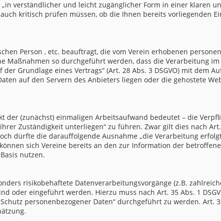
 „in verständlicher und leicht zugänglicher Form in einer klaren u
 auch kritisch prüfen müssen, ob die Ihnen bereits vorliegenden 
tischen Person , etc. beauftragt, die vom Verein erhobenen person
ische Maßnahmen so durchgeführt werden, dass die Verarbeitung i
auf der Grundlage eines Vertrags“ (Art. 28 Abs. 3 DSGVO) mit dem Au
 Daten auf den Servern des Anbieters liegen oder die gehostete Web
unkt der (zunächst) einmaligen Arbeitsaufwand bedeutet – die Verpfl
 ihrer Zuständigkeit unterliegen“ zu führen. Zwar gilt dies nach Ar
doch dürfte die darauffolgende Ausnahme „die Verarbeitung erfolgt 
g können sich Vereine bereits an den zur Information der betroffe
 Basis nutzen.
onders risikobehaftete Datenverarbeitungsvorgänge (z.B. zahlreic
sind oder eingeführt werden. Hierzu muss nach Art. 35 Abs. 1 DSG
Schutz personenbezogener Daten“ durchgeführt zu werden. Art. 3
hätzung.