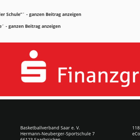
 der Schule”´ - ganzen Beitrag anzeigen
ne´ - ganzen Beitrag anzeigen
Basketballverband Saar e. V.
118
Hermann-Neuberger-Sportschule 7
eCo
66123 Saarbrücken